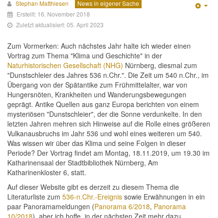
Stephan Matthiesen
News in eigener Sache
Emp
Erstellt: 16. November 2018
Zuletzt aktualisiert: 05. April 2023
Zum Vormerken: Auch nächstes Jahr halte ich wieder einen
Vortrag zum Thema "Klima und Geschichte" in der
Naturhistorischen Gesellschaft (NHG)
Nürnberg, diesmal zum
"Dunstschleier des Jahres 536 n.Chr.". Die Zeit um 540 n.Chr., im
Übergang von der Spätantike zum Frühmittelalter, war von
Hungersnöten, Krankheiten und Wanderungsbewegungen
geprägt. Antike Quellen aus ganz Europa berichten von einem
mysteriösen "Dunstschleier", der die Sonne verdunkelte. In den
letzten Jahren mehren sich Hinweise auf die Rolle eines größeren
Vulkanausbruchs im Jahr 536 und wohl eines weiteren um 540.
Was wissen wir über das Klima und seine Folgen in dieser
Periode? Der Vortrag findet am Montag, 18.11.2019, um 19.30 im
Katharinensaal der Stadtbibliothek Nürnberg, Am
Katharinenkloster 6, statt.
Auf dieser Website gibt es derzeit zu diesem Thema die
Literaturliste zum
536-n.Chr.-Ereignis
sowie Erwähnungen in ein
paar Panoramameldungen (
Panorama 6/2018
,
Panorama
10/2018
), aber ich hoffe, in der nächsten Zeit mehr dazu