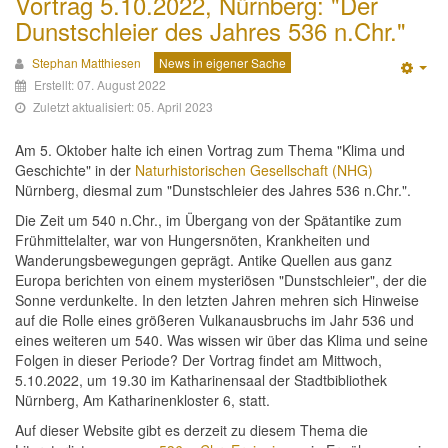
Vortrag 5.10.2022, Nürnberg: "Der
Dunstschleier des Jahres 536 n.Chr."
Stephan Matthiesen
News in eigener Sache
Emp
Erstellt: 07. August 2022
Zuletzt aktualisiert: 05. April 2023
Am 5. Oktober halte ich einen Vortrag zum Thema "Klima und
Geschichte" in der
Naturhistorischen Gesellschaft (NHG)
Nürnberg, diesmal zum "Dunstschleier des Jahres 536 n.Chr.".
Die Zeit um 540 n.Chr., im Übergang von der Spätantike zum
Frühmittelalter, war von Hungersnöten, Krankheiten und
Wanderungsbewegungen geprägt. Antike Quellen aus ganz
Europa berichten von einem mysteriösen "Dunstschleier", der die
Sonne verdunkelte. In den letzten Jahren mehren sich Hinweise
auf die Rolle eines größeren Vulkanausbruchs im Jahr 536 und
eines weiteren um 540. Was wissen wir über das Klima und seine
Folgen in dieser Periode? Der Vortrag findet am Mittwoch,
5.10.2022, um 19.30 im Katharinensaal der Stadtbibliothek
Nürnberg, Am Katharinenkloster 6, statt.
Auf dieser Website gibt es derzeit zu diesem Thema die