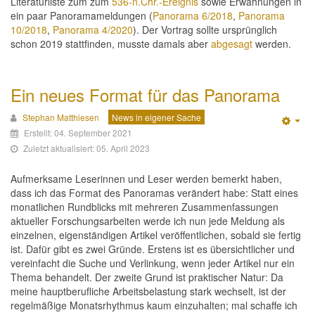
Literaturliste zum zum
536-n.Chr.-Ereignis
sowie Erwähnungen in
ein paar Panoramameldungen (
Panorama 6/2018
,
Panorama
10/2018
,
Panorama 4/2020
). Der Vortrag sollte ursprünglich
schon 2019 stattfinden, musste damals aber
abgesagt
werden.
Ein neues Format für das Panorama
Stephan Matthiesen
News in eigener Sache
Emp
Erstellt: 04. September 2021
Zuletzt aktualisiert: 05. April 2023
Aufmerksame Leserinnen und Leser werden bemerkt haben,
dass ich das Format des Panoramas verändert habe: Statt eines
monatlichen Rundblicks mit mehreren Zusammenfassungen
aktueller Forschungsarbeiten werde ich nun jede Meldung als
einzelnen, eigenständigen Artikel veröffentlichen, sobald sie fertig
ist. Dafür gibt es zwei Gründe. Erstens ist es übersichtlicher und
vereinfacht die Suche und Verlinkung, wenn jeder Artikel nur ein
Thema behandelt. Der zweite Grund ist praktischer Natur: Da
meine hauptberufliche Arbeitsbelastung stark wechselt, ist der
regelmäßige Monatsrhythmus kaum einzuhalten; mal schaffe ich