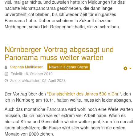
viel, mal gar nichts, und zuweilen hatte ich Meldungen für das
nächste Monatspanorama geschrieben, die dann lange
unveröffentlicht blieben, bis ich wieder Zeit für ein ganzes
Panorama hatte. Daher erscheinen in Zukunft einzelne
Meldungen, sobald ich Gelegenheit hatte, sie zu schreiben.
Nürnberger Vortrag abgesagt und
Panorama muss weiter warten
Stephan Matthiesen
News in eigener Sache
Emp
Erstellt: 18. Oktober 2019
Zuletzt aktualisiert: 05. April 2023
Der Vortrag über den
"Dunstschleier des Jahres 536 n.Chr."
, den
ich in Nürnberg am 18.11. halten wollte, muss ich leider absagen.
Auch das monatliche Panorama wird wohl noch eine Weile warten
müssen, da ich nach wie vor extrem viel Arbeit habe. Wann es
hier auf Klima und Geschichte wieder weiter geht, kann ich derzeit
kaum abschätzen; die Pause wird sich wohl noch in die ersten
Monate von 2020 ziehen.