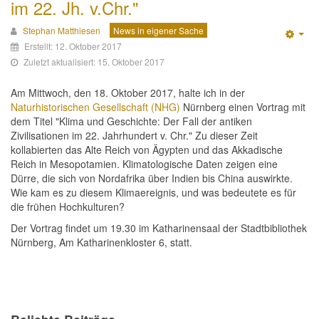
im 22. Jh. v.Chr."
Stephan Matthiesen
News in eigener Sache
Emp
Erstellt: 12. Oktober 2017
Zuletzt aktualisiert: 15. Oktober 2017
Am Mittwoch, den 18. Oktober 2017, halte ich in der
Naturhistorischen Gesellschaft (NHG)
Nürnberg einen Vortrag mit
dem Titel "Klima und Geschichte: Der Fall der antiken
Zivilisationen im 22. Jahrhundert v. Chr." Zu dieser Zeit
kollabierten das Alte Reich von Ägypten und das Akkadische
Reich in Mesopotamien. Klimatologische Daten zeigen eine
Dürre, die sich von Nordafrika über Indien bis China auswirkte.
Wie kam es zu diesem Klimaereignis, und was bedeutete es für
die frühen Hochkulturen?
Der Vortrag findet um 19.30 im Katharinensaal der Stadtbibliothek
Nürnberg, Am Katharinenkloster 6, statt.