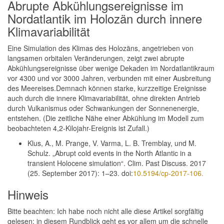
Abrupte Abkühlungsereignisse im
Nordatlantik im Holozän durch innere
Klimavariabilität
Eine Simulation des Klimas des Holozäns, angetrieben von
langsamen orbitalen Veränderungen, zeigt zwei abrupte
Abkühlungsereignisse über wenige Dekaden im Nordatlantikraum
vor 4300 und vor 3000 Jahren, verbunden mit einer Ausbreitung
des Meereises.Demnach können starke, kurzzeitige Ereignisse
auch durch die innere Klimavariabilität, ohne direkten Antrieb
durch Vulkanismus oder Schwankungen der Sonnenenergie,
entstehen. (Die zeitliche Nähe einer Abkühlung im Modell zum
beobachteten 4,2-Kilojahr-Ereignis ist Zufall.)
Klus, A., M. Prange, V. Varma, L. B. Tremblay, und M.
Schulz. „Abrupt cold events in the North Atlantic in a
transient Holocene simulation“. Clim. Past Discuss. 2017
(25. September 2017): 1–23. doi:
10.5194/cp-2017-106.
Hinweis
Bitte beachten: Ich habe noch nicht alle diese Artikel sorgfältig
gelesen; in diesem Rundblick geht es vor allem um die schnelle