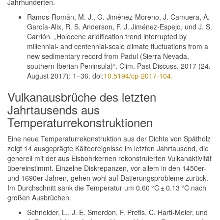
Jahrhunderten.
Ramos-Román, M. J., G. Jiménez-Moreno, J. Camuera, A.
García-Alix, R. S. Anderson, F. J. Jiménez-Espejo, und J. S.
Carrión. „Holocene aridification trend interrupted by
millennial- and centennial-scale climate fluctuations from a
new sedimentary record from Padul (Sierra Nevada,
southern Iberian Peninsula)“. Clim. Past Discuss. 2017 (24.
August 2017): 1–36. doi:
10.5194/cp-2017-104.
Vulkanausbrüche des letzten
Jahrtausends aus
Temperaturrekonstruktionen
Eine neue Temperaturrekonstruktion aus der Dichte von Spätholz
zeigt 14 ausgeprägte Kälteereignisse im letzten Jahrtausend, die
generell mit der aus Eisbohrkernen rekonstruierten Vulkanaktivität
übereinstimmt. Einzelne Diskrepanzen, vor allem in den 1450er-
und 1690er-Jahren, gehen wohl auf Datierungsprobleme zurück.
Im Durchschnitt sank die Temperatur um 0.60 °C ± 0.13 °C nach
großen Ausbrüchen.
Schneider, L., J. E. Smerdon, F. Pretis, C. Hartl-Meier, und