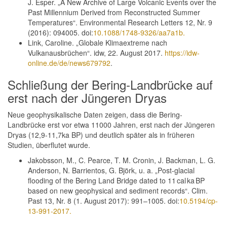
J. Esper. „A New Archive of Large Volcanic Events over the
Past Millennium Derived from Reconstructed Summer
Temperatures“. Environmental Research Letters 12, Nr. 9
(2016): 094005. doi:
10.1088/1748-9326/aa7a1b.
Link, Caroline. „Globale Klimaextreme nach
Vulkanausbrüchen“. idw, 22. August 2017.
https://idw-
online.de/de/news679792
.
Schließung der Bering-Landbrücke auf
erst nach der Jüngeren Dryas
Neue geophysikalische Daten zeigen, dass die Bering-
Landbrücke erst vor etwa 11000 Jahren, erst nach der Jüngeren
Dryas (12,9-11,7ka BP) und deutlich später als in früheren
Studien, überflutet wurde.
Jakobsson, M., C. Pearce, T. M. Cronin, J. Backman, L. G.
Anderson, N. Barrientos, G. Björk, u. a. „Post-glacial
flooding of the Bering Land Bridge dated to 11 cal ka BP
based on new geophysical and sediment records“. Clim.
Past 13, Nr. 8 (1. August 2017): 991–1005. doi:
10.5194/cp-
13-991-2017.