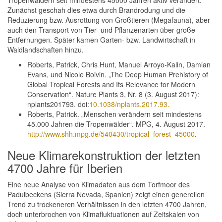
Tropenwäldern seit mindestens 45000 Jahren aktiv verändert.
Zunächst geschah dies etwa durch Brandrodung und die
Reduzierung bzw. Ausrottung von Großtieren (Megafauna), aber
auch den Transport von Tier- und Pflanzenarten über große
Entfernungen. Später kamen Garten- bzw. Landwirtschaft in
Waldlandschaften hinzu.
Roberts, Patrick, Chris Hunt, Manuel Arroyo-Kalin, Damian
Evans, und Nicole Boivin. „The Deep Human Prehistory of
Global Tropical Forests and Its Relevance for Modern
Conservation“. Nature Plants 3, Nr. 8 (3. August 2017):
nplants201793. doi:
10.1038/nplants.2017.93.
Roberts, Patrick. „Menschen verändern seit mindestens
45.000 Jahren die Tropenwälder“. MPG, 4. August 2017.
http://www.shh.mpg.de/540430/tropical_forest_45000
.
Neue Klimarekonstruktion der letzten
4700 Jahre für Iberien
Eine neue Analyse von Klimadaten aus dem Torfmoor des
Padulbeckens (Sierra Nevada, Spanien) zeigt einen generellen
Trend zu trockeneren Verhältnissen in den letzten 4700 Jahren,
doch unterbrochen von Klimafluktuationen auf Zeitskalen von