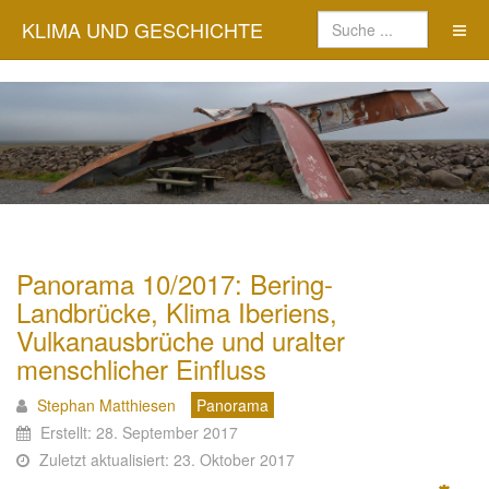
KLIMA UND GESCHICHTE
Panorama 10/2017: Bering-
Landbrücke, Klima Iberiens,
Vulkanausbrüche und uralter
menschlicher Einfluss
Stephan Matthiesen
Panorama
Erstellt: 28. September 2017
Zuletzt aktualisiert: 23. Oktober 2017