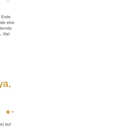
Empty
s Ende
die eine
sternde
 Viel
ya,
Empty
e) auf