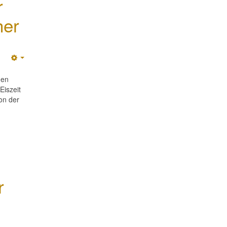
r
her
Empty
nen
Eiszeit
on der
r