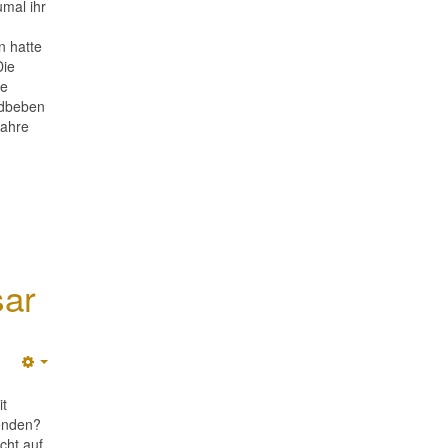
umal ihr
n hatte
Die
re
rdbeben
Jahre
sar
Empty
it
senden?
cht auf