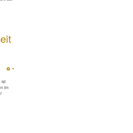
eit
Empty
ist
en im
!