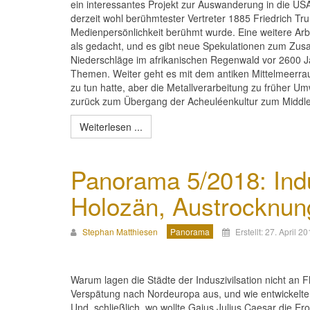
ein interessantes Projekt zur Auswanderung in die USA 
derzeit wohl berühmtester Vertreter 1885 Friedrich T
Medienpersönlichkeit berühmt wurde. Eine weitere Arb
als gedacht, und es gibt neue Spekulationen zum Zus
Niederschläge im afrikanischen Regenwald vor 2600 J
Themen. Weiter geht es mit dem antiken Mittelmeerra
zu tun hatte, aber die Metallverarbeitung zu früher U
zurück zum Übergang der Acheuléenkultur zum Middle 
Weiterlesen ...
Panorama 5/2018: Indu
Holozän, Austrocknun
Stephan Matthiesen
Panorama
Erstellt: 27. April 2
Warum lagen die Städte der Induszivilsation nicht an 
Verspätung nach Nordeuropa aus, und wie entwickelte s
Und, schließlich, wo wollte Gaius Julius Caesar die Er