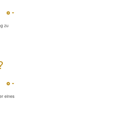
Empty
ng zu
?
Empty
er eines