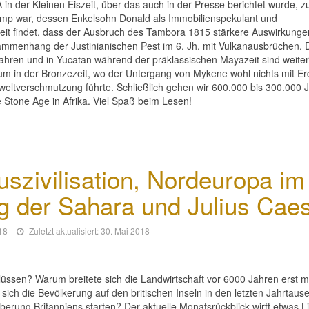
in der Kleinen Eiszeit, über das auch in der Presse berichtet wurde, z
rump war, dessen Enkelsohn Donald als Immobilienspekulant und
eit findet, dass der Ausbruch des Tambora 1815 stärkere Auswirkunge
ammenhang der Justinianischen Pest im 6. Jh. mit Vulkanausbrüchen. 
ahren und in Yucatan während der präklassischen Mayazeit sind weite
um in der Bronzezeit, wo der Untergang von Mykene wohl nichts mit E
mweltverschmutzung führte. Schließlich gehen wir 600.000 bis 300.000 
Stone Age in Afrika. Viel Spaß beim Lesen!
szivilisation, Nordeuropa im
g der Sahara und Julius Cae
018
Zuletzt aktualisiert: 30. Mai 2018
Flüssen? Warum breitete sich die Landwirtschaft vor 6000 Jahren erst m
ich die Bevölkerung auf den britischen Inseln in den letzten Jahrtau
oberung Britanniens starten? Der aktuelle Monatsrückblick wirft etwas Li